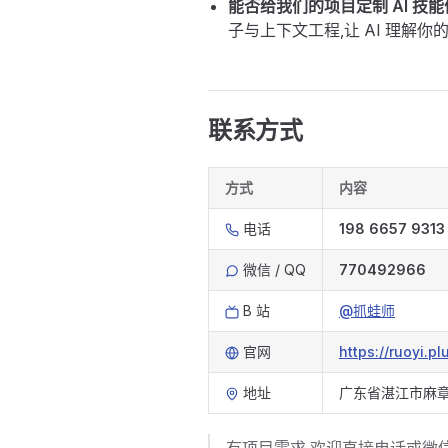
能否给我们的项目定制 AI 技能
子与上下文工程,让 AI 理解
联系方式
方式
内容
电话
198 6657 9313
微信 / QQ
770492966
B 站
@抓蛙师
官网
https://ruoyi.pl
地址
广东省湛江市麻章