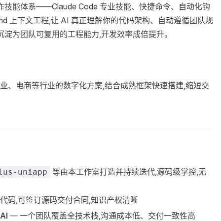
技能体系——Claude Code 专业技能、快捷命令、自动化钩
NTS.md 上下文工程,让 AI 真正理解你的代码架构、自动遵循团队规
助"沉淀为团队可复用的工程能力,开发效率成倍提升。
业、电商等行业的数字化方案,结合成熟框架快速搭建,缩短交
等由本工作室打造并持续迭代,源码级掌控,无
lus-uniapp
代码,可签订源码交付合同,知识产权清晰
AI
— 一个团队覆盖全技术栈,沟通成本低、交付一致性高