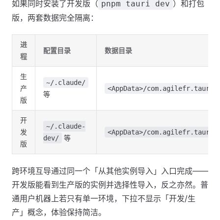
如果同时安装了开发版（
）和打包
pnpm tauri dev
版，两套数据完全隔离：
进
配置目录
数据目录
程
生
~/.claude/
产
<AppData>/com.agilefr.tauri/
等
版
开
~/.claude-
发
<AppData>/com.agilefr.tauri/
等
dev/
版
跨环境互导通过同一个「从其他实例导入」入口完成——
开发版能看到生产版的实例并选择性导入，反之亦然。普
通用户机器上若只有单一环境，下拉不显示「开发/生
产」概念，体验保持简洁。